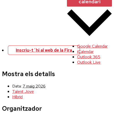
calendari
Google Calendar
Inscriu-t´hi al web de la Fira
iCalendar
Outlook 365
Outlook Live
Mostra els detalls
Data:
7 maig 2026
Talent Jove
Híbrid
Organitzador