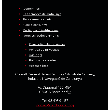
Coneix-nos
Les cambres de Catalunya
Programes i serveis
Funció consultiva
Participació institucional
Notícies i esdeveniments
Canal ètic i de denúncies
Política de privacitat
Avís legal
Política de cookies
Accessibilitat
Consell General de les Cambres Oficials de Comerç,
Indústria i Navegació de Catalunya
Av. Diagonal 452-454,
08006 Barcelona
Tel. 93 416 94 57
consell@cambrescat.org