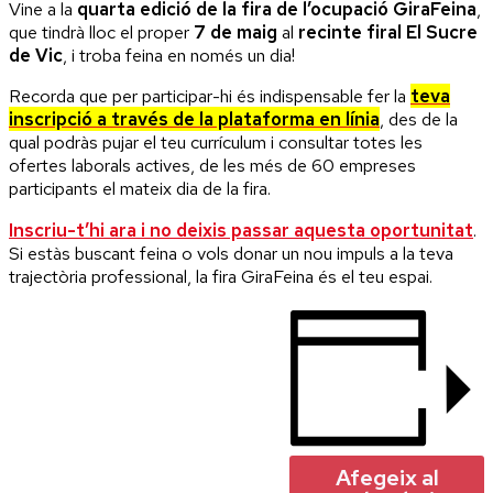
Vine a la
quarta edició de la fira de l’ocupació GiraFeina
,
que tindrà lloc el proper
7 de maig
al
recinte firal El Sucre
de Vic
, i troba feina en només un dia!
Recorda que per participar-hi és indispensable fer la
teva
inscripció a través de la plataforma en línia
, des de la
qual podràs pujar el teu currículum i consultar totes les
ofertes laborals actives, de les més de 60 empreses
participants el mateix dia de la fira.
Inscriu-t’hi ara i no deixis passar aquesta oportunitat
.
Si estàs buscant feina o vols donar un nou impuls a la teva
trajectòria professional, la fira GiraFeina és el teu espai.
Afegeix al