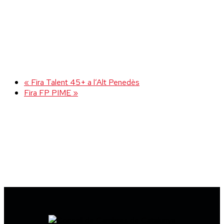
«
Fira Talent 45+ a l’Alt Penedès
Fira FP PIME
»